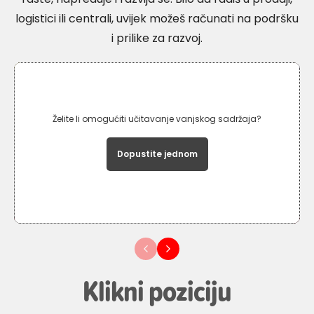
logistici ili centrali, uvijek možeš računati na podršku
i prilike za razvoj.
Želite li omogućiti učitavanje vanjskog sadržaja?
Dopustite jednom
Play
02:08
Play
Mute
Settings
Enter
fullscre
Klikni poziciju