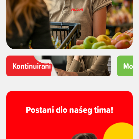
Kontinuirani razvoj i učenje
Mogu
Postani dio našeg
tima!