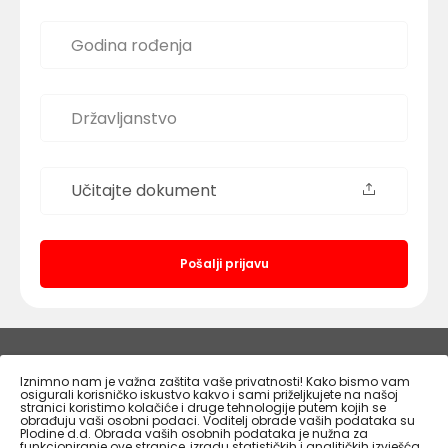
Učitajte dokument
Pošalji prijavu
PLODINE.HR
Iznimno nam je važna zaštita vaše privatnosti! Kako bismo vam
osigurali korisničko iskustvo kakvo i sami priželjkujete na našoj
stranici koristimo kolačiće i druge tehnologije putem kojih se
obrađuju vaši osobni podaci. Voditelj obrade vaših podataka su
INFO CENTAR
Plodine d.d. Obrada vaših osobnih podataka je nužna za
funkcioniranje ove stranice, izradu statističkih i analitičkih izvješća,